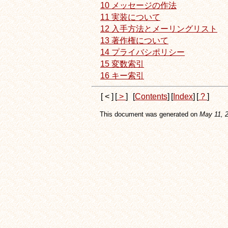
10 メッセージの作法
11 実装について
12 入手方法とメーリングリスト
13 著作権について
14 プライバシポリシー
15 変数索引
16 キー索引
[ < ]
[
>
]
[
Contents
]
[
Index
]
[
?
]
This document was generated on
May 11, 