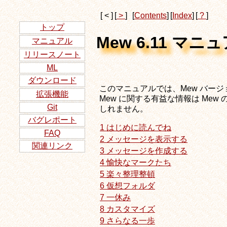
[ < ]
[
>
]
[
Contents
]
[
Index
]
[
?
]
トップ
Mew 6.11 マニ
マニュアル
リリースノート
ML
ダウンロード
このマニュアルでは、Mew バージョ
拡張機能
Mew に関する有益な情報は Mew の公
Git
しれません。
バグレポート
1 はじめに読んでね
FAQ
2 メッセージを表示する
関連リンク
3 メッセージを作成する
4 愉快なマークたち
5 楽々整理整頓
6 仮想フォルダ
7 一休み
8 カスタマイズ
9 さらなる一歩