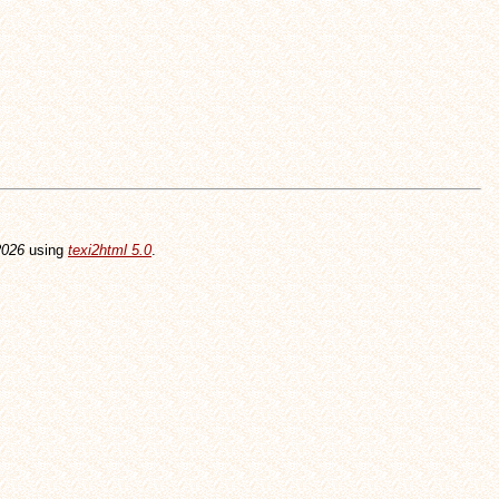
2026
using
texi2html 5.0
.