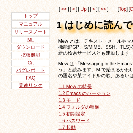
[
<<
]
[
<
]
[
Up
]
[
>
]
[
>>
]
[
Top
]
[
C
トップ
1 はじめに読ん
マニュアル
リリースノート
ML
Mew とは、テキスト・メールやマ
機能(PGP、S/MIME、SSH、
ダウンロード
新の検索サービスとも連動します
拡張機能
Git
Mew は 「Messaging in the
う」と読みます。M で始まるかわい
バグレポート
の題名や某アイドルの歌、あるいは
FAQ
関連リンク
1.1 Mew の特長
1.2 Emacs のバージョン
1.3 モード
1.4 フォルダの種類
1.5 初期設定
1.6 パスワード
1.7 起動