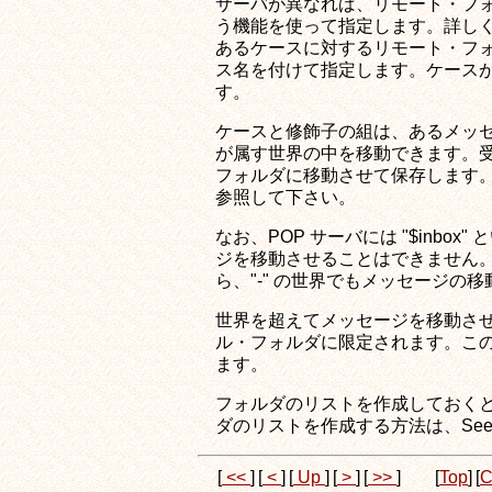
サーバが異なれば、リモート・フォ
う機能を使って指定します。詳しくは、S
あるケースに対するリモート・フォルダは
ス名を付けて指定します。ケースが "de
す。
ケースと修飾子の組は、あるメッセ
が属す世界の中を移動できます。受
フォルダに移動させて保存します。この
参照して下さい。
なお、POP サーバには "$inbo
ジを移動させることはできません。
ら、"-" の世界でもメッセージの
世界を超えてメッセージを移動させ
ル・フォルダに限定されます。この方法は
ます。
フォルダのリストを作成しておくと
ダのリストを作成する方法は、See se
[
<<
]
[
<
]
[
Up
]
[
>
]
[
>>
]
[
Top
]
[
C