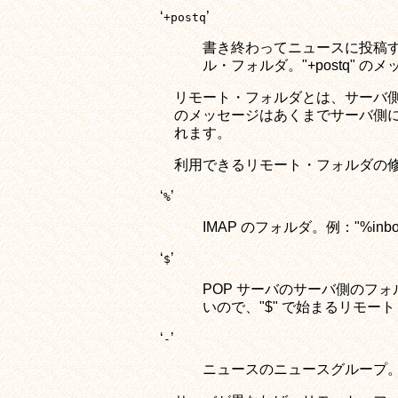
‘
’
+postq
書き終わってニュースに投稿す
ル・フォルダ。"+postq" の
リモート・フォルダとは、サーバ側
のメッセージはあくまでサーバ側に
れます。
利用できるリモート・フォルダの
‘
’
%
IMAP のフォルダ。例："%inbo
‘
’
$
POP サーバのサーバ側のフォルダ
いので、"$" で始まるリモート・フ
‘
’
-
ニュースのニュースグループ。例："-fj