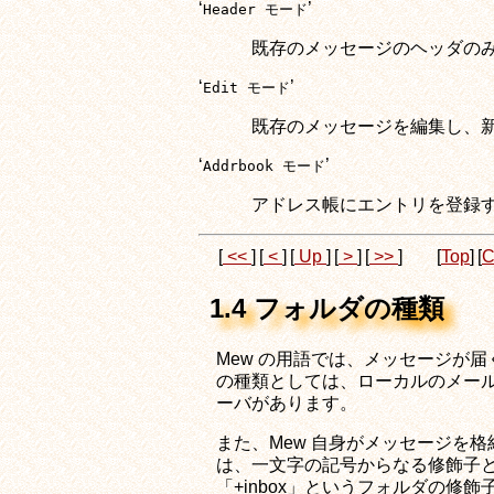
‘
’
Header モード
既存のメッセージのヘッダの
‘
’
Edit モード
既存のメッセージを編集し、
‘
’
Addrbook モード
アドレス帳にエントリを登録
[
<<
]
[
<
]
[
Up
]
[
>
]
[
>>
]
[
Top
]
[
C
1.4 フォルダの種類
Mew の用語では、メッセージが
の種類としては、ローカルのメールボッ
ーバがあります。
また、Mew 自身がメッセージを
は、一文字の記号からなる修飾子と
「+inbox」というフォルダの修飾