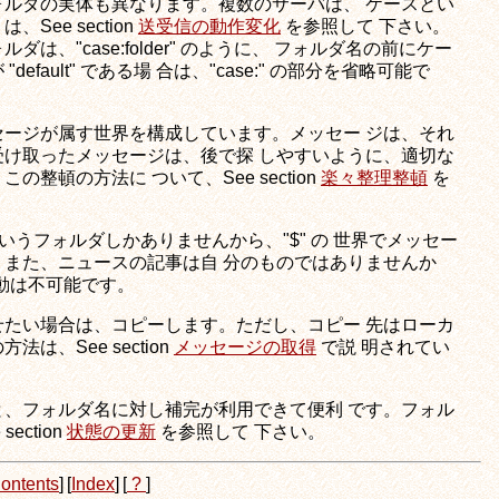
ルダの実体も異なります。複数のサーバは、 ケースとい
ee section
送受信の動作変化
を参照して 下さい。
、"case:folder" のように、 フォルダ名の前にケー
fault" である場 合は、"case:" の部分を省略可能で
ージが属す世界を構成しています。メッセー ジは、それ
け取ったメッセージは、後で探 しやすいように、適切な
整頓の方法に ついて、See section
楽々整理整頓
を
x" というフォルダしかありませんから、"$" の 世界でメッセー
また、ニュースの記事は自 分のものではありませんか
移動は不可能です。
たい場合は、コピーします。ただし、コピー 先はローカ
、See section
メッセージの取得
で説 明されてい
、フォルダ名に対し補完が利用できて便利 です。フォル
ction
状態の更新
を参照して 下さい。
ontents
]
[
Index
]
[
?
]