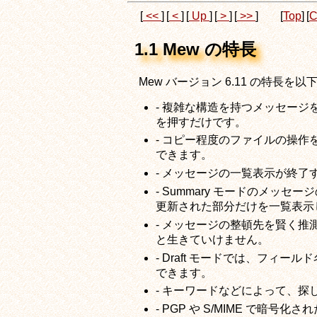
[
<<
]
[
<
]
[
Up
]
[
>
]
[
>>
]
[
Top
]
[
C
1.1 Mew の特長
Mew バージョン 6.11 の特長を
- 複雑な構造を持つメッセージ
を押すだけです。
- コピー程度のファイルの操作
できます。
- メッセージの一覧表示が終了
- Summary モードのメッ
更新された部分だけを一覧表示
- メッセージの整頓先を賢く推
と生きていけません。
- Draft モードでは、フィ
できます。
- キーワードなどによって、
- PGP や S/MIME で