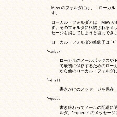
Mew のフォルダには、「ローカル
す。
ローカル・フォルダとは、Mew 
す。そのフォルダに格納されるメッ
セージを消してしまうと復元できま
ローカル・フォルダの修飾子は "+
‘
’
+inbox
ローカルのメールボックスや 
て最初に保存するためのローカル
から他のローカル・フォルダ
‘
’
+draft
書きかけのメッセージを保存
‘
’
+queue
書き終わってメールの配送に適
ルダ。"+queue" のメッセ