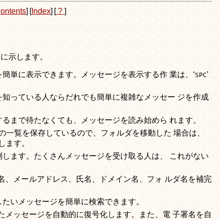
ontents
]
[
Index
]
[
?
]
以下に示します。
を簡単に表示できます。メッセージを表示する作 業は、‘
’
SPC
を知っている人ならだれでも簡単に複雑なメッセー ジを作成
するまで待たなくても、メッセージを読み始めら れます。
セージの一覧を保存しているので、フォルダを移動した 場合は、
します。
測します。たくさんメッセージを受け取る人は、 これがない
ールド名、メールアドレス、氏名、ドメイン名、フォ ルダ名を補完
探したいメッセージを簡単に検索できます。
暗号化されたメッセージを自動的に復号化します。また、電 子署名を自