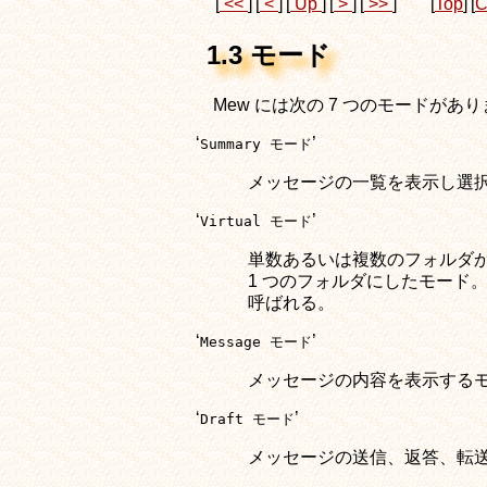
[
<<
]
[
<
]
[
Up
]
[
>
]
[
>>
]
[
Top
]
[
C
1.3 モード
Mew には次の 7 つのモードがあ
‘
’
Summary モード
メッセージの一覧を表示し選
‘
’
Virtual モード
単数あるいは複数のフォルダか
1 つのフォルダにしたモード。
呼ばれる。
‘
’
Message モード
メッセージの内容を表示する
‘
’
Draft モード
メッセージの送信、返答、転