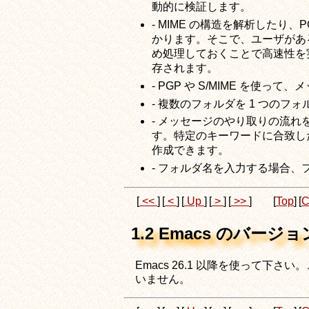
動的に検証します。
- MIME の構造を解析したり、
かります。そこで、ユーザがあ
め処理しておくことで高速性を
存されます。
- PGP や S/MIME を使
- 複数のフォルダを 1 つのフ
- メッセージのやり取りの流れ
す。特定のキーワードに合致し
作成できます。
- フォルダ名を入力する場合
[
<<
]
[
<
]
[
Up
]
[
>
]
[
>>
]
[
Top
]
[
C
1.2 Emacs のバージョ
Emacs 26.1 以降を使って下さ
いません。