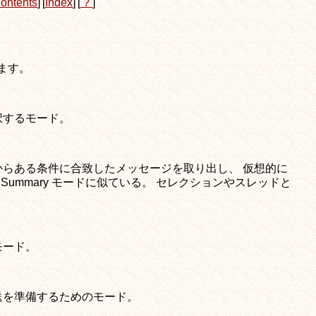
ontents
]
[
Index
]
[
?
]
ります。
択するモード。
らある条件に合致したメッセージを取り出し、 仮想的に
Summary モードに似ている。 セレクションやスレッドと
モード。
送を準備するためのモード。