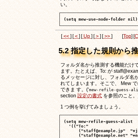
い。
[
<<
]
[
<
]
[
Up
]
[
>
]
[
>>
]
[
Top
]
[
C
5.2 指定した規則から
フォルダ名から推測する機能だけで
ます。たとえば、To: が staff@examp
るメッセージに対し、フォルダ名からの推
れてしまいます。そこで、 Mew で
できま す。(‘
mew-refile-guess-al
section
設定の書式
を参照のこと。
1 つ例を挙げてみましょう。
(setq mew-refile-guess-alist

  '(("To:"

      ("staff@example.jp"  "+j