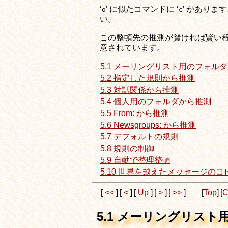
‘
’ に似たコマンドに ‘
’ があります
o
c
い。
この整頓先の推測が賢ければ賢い程
意されています。
5.1 メーリングリスト用のフォル
5.2 指定した規則から推測
5.3 対話関係から推測
5.4 個人用のフォルダから推測
5.5 From: から推測
5.6 Newsgroups: から推測
5.7 デフォルトの規則
5.8 規則の制御
5.9 自動で整理整頓
5.10 世界を越えたメッセージのコ
[
<<
]
[
<
]
[
Up
]
[
>
]
[
>>
]
[
Top
]
[
C
5.1 メーリングリス