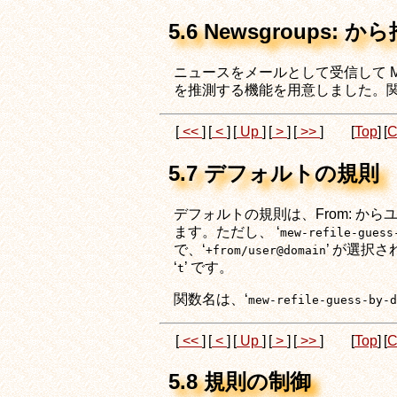
5.6 Newsgroups: か
ニュースをメールとして受信して Me
を推測する機能を用意しました。関
[
<<
]
[
<
]
[
Up
]
[
>
]
[
>>
]
[
Top
]
[
C
5.7 デフォルトの規則
デフォルトの規則は、From: から
ます。ただし、 ‘
mew-refile-guess
で、‘
’ が選択さ
+from/user@domain
‘
’ です。
t
関数名は、‘
mew-refile-guess-by-d
[
<<
]
[
<
]
[
Up
]
[
>
]
[
>>
]
[
Top
]
[
C
5.8 規則の制御