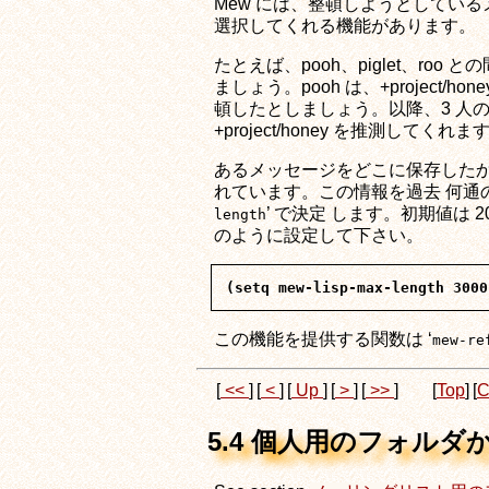
Mew には、整頓しようとしてい
選択してくれる機能があります。
たとえば、pooh、piglet、r
ましょう。pooh は、+project
頓したとしましょう。以降、3 人
+project/honey を推測してくれま
あるメッセージをどこに保存したかという情報は、
れています。この情報を過去 何通
’ で決定 します。初期値は 200
length
のように設定して下さい。
この機能を提供する関数は ‘
mew-re
[
<<
]
[
<
]
[
Up
]
[
>
]
[
>>
]
[
Top
]
[
C
5.4 個人用のフォルダ