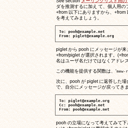
See section
メーリングリスト用の
ダを推測するに加え て、個人用の
+from 以下にありますから、+f
を考えてみましょう。
To: pooh@example.net

piglet から pooh にメッセー
+from/piglet が選択されます
名はユーザ名だけではなくアドレス全
この機能を提供する関数は、‘
mew-r
次に、pooh が piglet に返答
で、自分にメッセージが戻ってき
To: piglet@example.org

Cc: pooh@example.net

pooh の立場になって考えてみて下さ