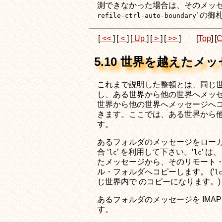
測できなかった場合は、そのメッセ
’ の
refile-ctrl-auto-boundary
[
<<
]
[
<
]
[
Up
]
[
>
]
[
>>
]
[
Top
]
[
C
5.10 世界を越えたメ
これまで説明した整頓とは、同じ世
し、ある世界から他の世界へメッセ
世界から他の世界へメッセージへコ
きます。ここでは、ある世界から他
す。
あるフォルダのメッセージをローカ
合 ‘
’ を利用して下さい。‘
’ 
lc
lc
たメッセージから、そのリモート・
ル・フォルダへコピーします。 (‘
l
じ世界内で のコピーになります。)
あるフォルダのメッセージを IMAP
す。