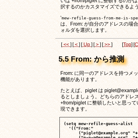
いは +from/piglet に整頓
択するのかカスタマイズできるよう
‘
mew-refile-guess-from-me-is-spe
は、From: が自分のアドレスの場合 
ォルダを選択します。
[
<<
]
[
<
]
[
Up
]
[
>
]
[
>>
]
[
Top
]
[
C
5.5 From: から推測
From: に同一のアドレスを持つ
機能があります。
たとえば、piglet は piglet@examp
るとしましょう。どちらのアドレスか
+from/piglet に整頓した
現できます。
(setq mew-refile-guess-alist

  '(("From:"

      ("piglet@example.org" "+