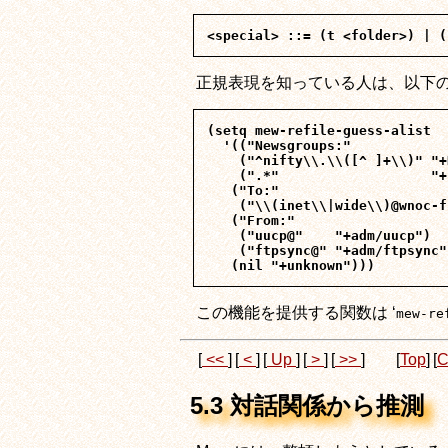
正規表現を知っている人は、以下
(setq mew-refile-guess-alist

  '(("Newsgroups:"

    ("^nifty\\.\\([^ ]+\\)" "+
    (".*"                   "+
   ("To:"

    ("\\(inet\\|wide\\)@wnoc-f
   ("From:" 

    ("uucp@"    "+adm/uucp")

    ("ftpsync@" "+adm/ftpsync")
この機能を提供する関数は ‘
mew-re
[
<<
]
[
<
]
[
Up
]
[
>
]
[
>>
]
[
Top
]
[
C
5.3 対話関係から推測