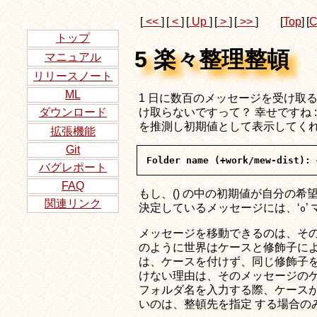
[
<<
]
[
<
]
[
Up
]
[
>
]
[
>>
]
[
Top
]
[
C
トップ
5 楽々整理整頓
マニュアル
リリースノート
ML
1 日に数百のメッセージを受け取
け取らないですって？ 幸せですね :)
ダウンロード
を推測し初期値として表示してくれ
拡張機能
Git
バグレポート
FAQ
もし、() の中の初期値が自分の希
関連リンク
決定しているメッセージには、‘
’
o
メッセージを移動できるのは、その
のように世界はケースと修飾子によ
は、ケースを付けず、同じ修飾子を
けない理由は、そのメッセージのケ
フォルダ名を入力する際、ケースが "
いのは、整頓先を指定 する場合の