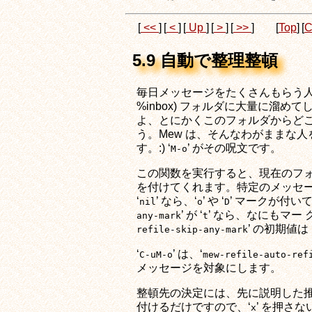
[
<<
]
[
<
]
[
Up
]
[
>
]
[
>>
]
[
Top
]
[
C
5.9 自動で整理整頓
毎日メッセージをたくさんもらう人は
%inbox) フォルダに大量に溜
よ、とにかくこのフォルダからどこ
う。Mew は、そんなわがままな
す。:) ‘
’ がその呪文です。
M-o
この関数を実行すると、現在のフォ
を付けてくれます。特定のメッセー
‘
’ なら、‘
’ や ‘
’ マークが付い
nil
o
D
’ が ‘
’ なら、なにもマー 
any-mark
t
’ の初期値は 
refile-skip-any-mark
‘
’ は、‘
C-uM-o
mew-refile-auto-ref
メッセージを対象にします。
整頓先の決定には、先に説明した推
付けるだけですので、‘
’ を押さ
x