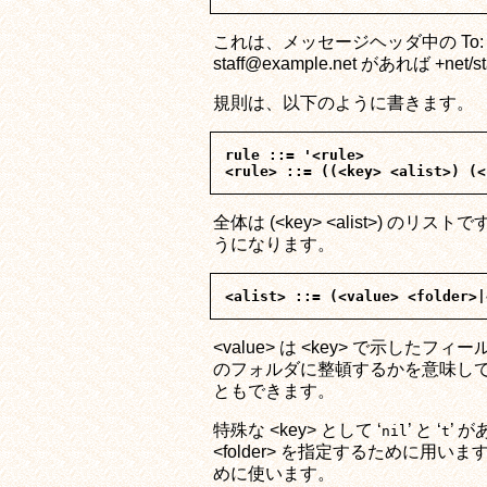
これは、メッセージヘッダ中の To: の横の文
staff@example.net があれば +
規則は、以下のように書きます。
rule ::= '<rule>

全体は (<key> <alist>) のリ
うになります。
<value> は <key> で示したフィ
のフォルダに整頓するかを意味しています
ともできます。
特殊な <key> として ‘
’ と ‘
’ 
nil
t
<folder> を指定するために用います
めに使います。