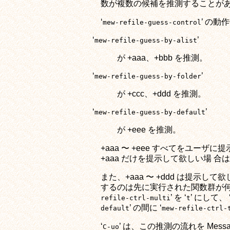
数が複数の候補を推測することが
‘
’ の
mew-refile-guess-control
‘
’
mew-refile-guess-by-alist
が +aaa、+bbb を推測。
‘
’
mew-refile-guess-by-folder
が +ccc、+ddd を推測。
‘
’
mew-refile-guess-by-default
が +eee を推測。
+aaa 〜 +eee すべてをユーザに
+aaa だけを提示して欲しい場 合は
また、+aaa 〜 +ddd は提示し
するのは先に実行された関数群が何
’ を ‘
’ にして、 
refile-ctrl-multi
t
’ の間に ‘
default
mew-refile-ctrl-
‘
’ は、この推測の流れを Mes
C-uo