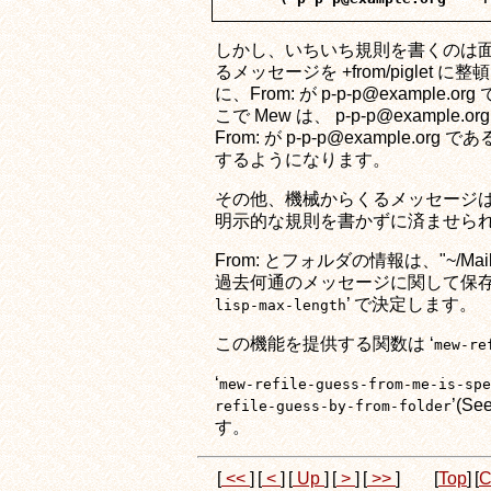
しかし、いちいち規則を書くのは面倒です。そ
るメッセージを +from/piglet に
に、From: が p-p-p@example.
こで Mew は、 p-p-p@example
From: が p-p-p@example.o
するようになります。
その他、機械からくるメッセージは、い
明示的な規則を書かずに済ませら
From: とフォルダの情報は、"~/Mail/
過去何通のメッセージに関して保存するか
’ で決定します。
lisp-max-length
この機能を提供する関数は ‘
mew-re
‘
mew-refile-guess-from-me-is-spe
’(Se
refile-guess-by-from-folder
す。
[
<<
]
[
<
]
[
Up
]
[
>
]
[
>>
]
[
Top
]
[
C