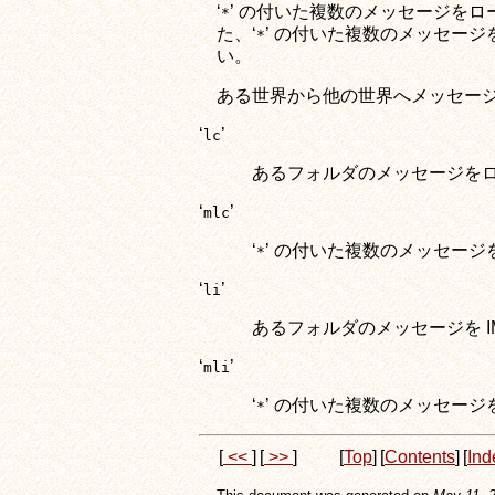
‘
’ の付いた複数のメッセージをロ
*
た、‘
’ の付いた複数のメッセージを
*
い。
ある世界から他の世界へメッセー
‘
’
lc
あるフォルダのメッセージを
‘
’
mlc
‘
’ の付いた複数のメッセー
*
‘
’
li
あるフォルダのメッセージを I
‘
’
mli
‘
’ の付いた複数のメッセージを
*
[
<<
]
[
>>
]
[
Top
]
[
Contents
]
[
Ind