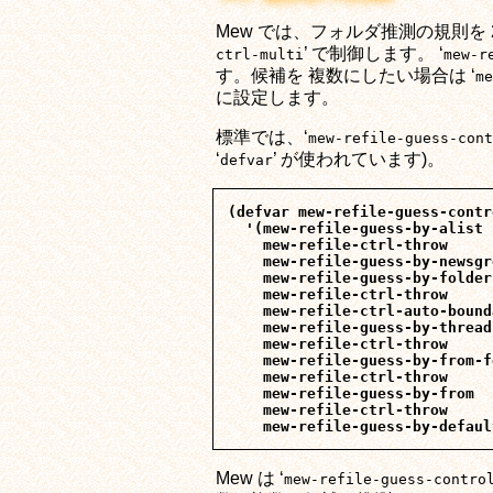
Mew では、フォルダ推測の規則を 
’ で制御します。 ‘
ctrl-multi
mew-r
す。候補を 複数にしたい場合は ‘
me
に設定します。
標準では、‘
mew-refile-guess-cont
‘
’ が使われています)。
defvar
(defvar mew-refile-guess-contro
  '(mew-refile-guess-by-alist

    mew-refile-ctrl-throw

    mew-refile-guess-by-newsgro
    mew-refile-guess-by-folder

    mew-refile-ctrl-throw

    mew-refile-ctrl-auto-bounda
    mew-refile-guess-by-thread

    mew-refile-ctrl-throw

    mew-refile-guess-by-from-f
    mew-refile-ctrl-throw

    mew-refile-guess-by-from

    mew-refile-ctrl-throw

Mew は ‘
mew-refile-guess-contro